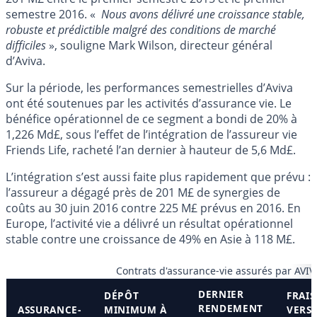
semestre 2016. «
Nous avons délivré une croissance stable,
robuste et prédictible malgré des conditions de marché
difficiles
», souligne Mark Wilson, directeur général
d’Aviva.
Sur la période, les performances semestrielles d’Aviva
ont été soutenues par les activités d’assurance vie. Le
bénéfice opérationnel de ce segment a bondi de 20% à
1,226 Md£, sous l’effet de l’intégration de l’assureur vie
Friends Life, racheté l’an dernier à hauteur de 5,6 Md£.
L’intégration s’est aussi faite plus rapidement que prévu :
l’assureur a dégagé près de 201 M£ de synergies de
coûts au 30 juin 2016 contre 225 M£ prévus en 2016. En
Europe, l’activité vie a délivré un résultat opérationnel
stable contre une croissance de 49% en Asie à 118 M£.
Contrats d'assurance-vie assurés par AVIV
DERNIER
DÉPÔT
FRAIS
RENDEMENT
ASSURANCE-
MINIMUM À
VERS