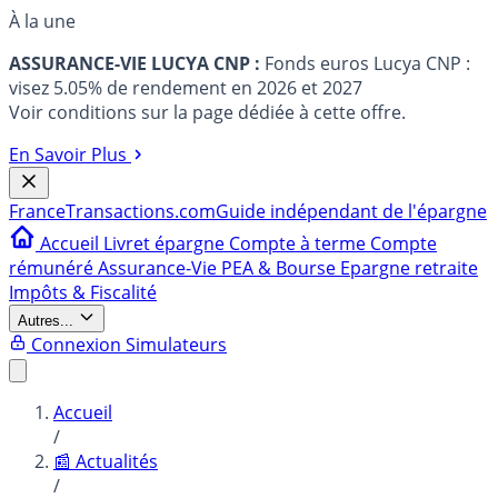
À la une
ASSURANCE-VIE LUCYA CNP :
Fonds euros Lucya CNP :
visez 5.05% de rendement en 2026 et 2027
Voir conditions sur la page dédiée à cette offre.
En Savoir Plus
France
Transactions.com
Guide indépendant de l'épargne
Accueil
Livret épargne
Compte à terme
Compte
rémunéré
Assurance-Vie
PEA & Bourse
Epargne retraite
Impôts & Fiscalité
Autres...
Connexion
Simulateurs
Accueil
/
📰 Actualités
/