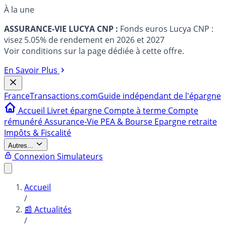
À la une
ASSURANCE-VIE LUCYA CNP :
Fonds euros Lucya CNP :
visez 5.05% de rendement en 2026 et 2027
Voir conditions sur la page dédiée à cette offre.
En Savoir Plus
France
Transactions.com
Guide indépendant de l'épargne
Accueil
Livret épargne
Compte à terme
Compte
rémunéré
Assurance-Vie
PEA & Bourse
Epargne retraite
Impôts & Fiscalité
Autres...
Connexion
Simulateurs
Accueil
/
📰 Actualités
/