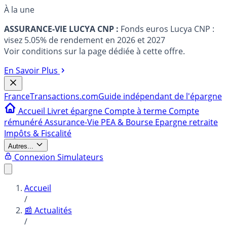
À la une
ASSURANCE-VIE LUCYA CNP :
Fonds euros Lucya CNP :
visez 5.05% de rendement en 2026 et 2027
Voir conditions sur la page dédiée à cette offre.
En Savoir Plus
France
Transactions.com
Guide indépendant de l'épargne
Accueil
Livret épargne
Compte à terme
Compte
rémunéré
Assurance-Vie
PEA & Bourse
Epargne retraite
Impôts & Fiscalité
Autres...
Connexion
Simulateurs
Accueil
/
📰 Actualités
/