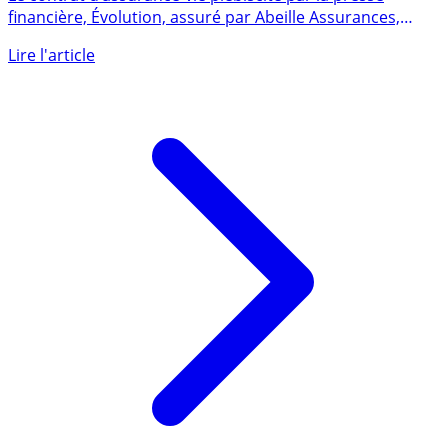
Le contrat d’assurance-vie plébiscité par la presse
financière, Évolution, assuré par Abeille Assurances,
propose une (...)
Lire l'article