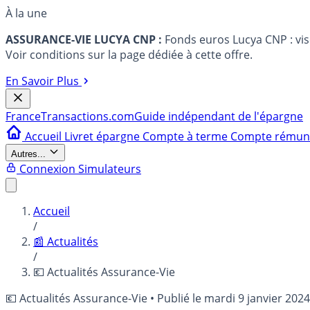
À la une
ASSURANCE-VIE LUCYA CNP :
Fonds euros Lucya CNP : vi
Voir conditions sur la page dédiée à cette offre.
En Savoir Plus
France
Transactions.com
Guide indépendant de l'épargne
Accueil
Livret épargne
Compte à terme
Compte rému
Autres...
Connexion
Simulateurs
Accueil
/
📰 Actualités
/
💶 Actualités Assurance-Vie
💶 Actualités Assurance-Vie
•
Publié le
mardi 9 janvier 2024