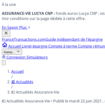
À la une
ASSURANCE-VIE LUCYA CNP :
Fonds euros Lucya CNP : vi
Voir conditions sur la page dédiée à cette offre.
En Savoir Plus
France
Transactions.com
Guide indépendant de l'épargne
Accueil
Livret épargne
Compte à terme
Compte rému
Autres...
Connexion
Simulateurs
Accueil
/
📰 Actualités
/
💶 Actualités Assurance-Vie
💶 Actualités Assurance-Vie
•
Publié le
mardi 22 juin 2021
,