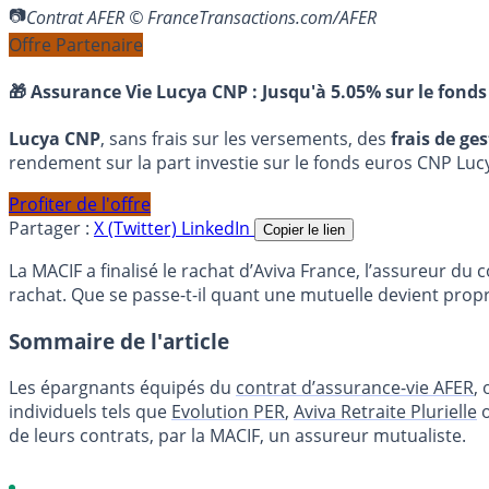
Contrat AFER © FranceTransactions.com/AFER
Offre Partenaire
🎁 Assurance Vie Lucya CNP :
Jusqu'à 5.05% sur le fonds
Lucya CNP
, sans frais sur les versements, des
frais de ge
rendement sur la part investie sur le fonds euros CNP Luc
Profiter de l'offre
Partager :
X (Twitter)
LinkedIn
Copier le lien
La MACIF a finalisé le rachat d’Aviva France, l’assureur 
rachat. Que se passe-t-il quant une mutuelle devient propri
Sommaire de l'article
Les épargnants équipés du
contrat d’assurance-vie AFER
,
individuels tels que
Evolution PER
,
Aviva Retraite Plurielle
o
de leurs contrats, par la MACIF, un assureur mutualiste.