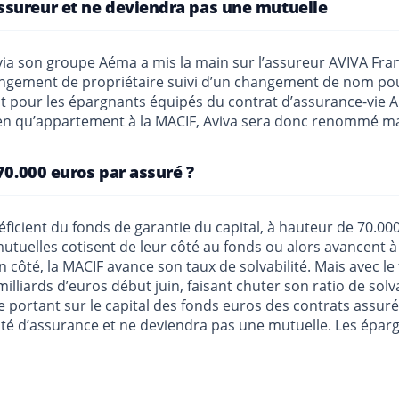
ssureur et ne deviendra pas une mutuelle
ia son groupe Aéma a mis la main sur l’assureur AVIVA Fran
 changement de propriétaire suivi d’un changement de nom po
t pour les épargnants équipés du contrat d’assurance-vie AF
en qu’appartement à la MACIF, Aviva sera donc renommé mais
70.000 euros par assuré ?
néficient du fonds de garantie du capital, à hauteur de 70.00
mutuelles cotisent de leur côté au fonds ou alors avancent à 
n côté, la MACIF avance son taux de solvabilité. Mais avec le
 milliards d’euros début juin, faisant chuter son ratio de so
e portant sur le capital des fonds euros des contrats assur
tité d’assurance et ne deviendra pas une mutuelle. Les épar