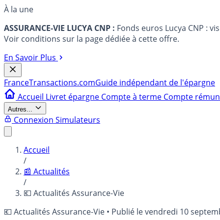
À la une
ASSURANCE-VIE LUCYA CNP :
Fonds euros Lucya CNP : vi
Voir conditions sur la page dédiée à cette offre.
En Savoir Plus
France
Transactions.com
Guide indépendant de l'épargne
Accueil
Livret épargne
Compte à terme
Compte rému
Autres...
Connexion
Simulateurs
Accueil
/
📰 Actualités
/
💶 Actualités Assurance-Vie
💶 Actualités Assurance-Vie
•
Publié le
vendredi 10 septem