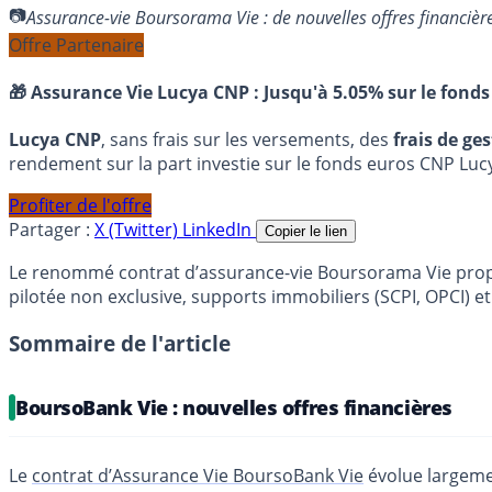
Assurance-vie Boursorama Vie : de nouvelles offres financi
Offre Partenaire
🎁 Assurance Vie Lucya CNP :
Jusqu'à 5.05% sur le fonds
Lucya CNP
, sans frais sur les versements, des
frais de ge
rendement sur la part investie sur le fonds euros CNP Luc
Profiter de l'offre
Partager :
X (Twitter)
LinkedIn
Copier le lien
Le renommé contrat d’assurance-vie Boursorama Vie propo
pilotée non exclusive, supports immobiliers (SCPI, OPCI) e
Sommaire de l'article
BoursoBank Vie : nouvelles offres financières
Le
contrat d’Assurance Vie BoursoBank Vie
évolue largeme