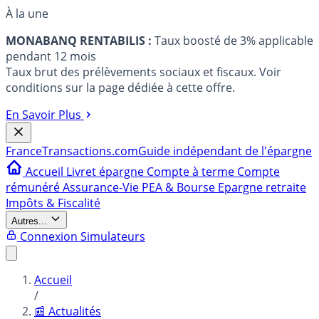
À la une
MONABANQ RENTABILIS :
Taux boosté de 3% applicable
pendant 12 mois
Taux brut des prélèvements sociaux et fiscaux. Voir
conditions sur la page dédiée à cette offre.
En Savoir Plus
France
Transactions.com
Guide indépendant de l'épargne
Accueil
Livret épargne
Compte à terme
Compte
rémunéré
Assurance-Vie
PEA & Bourse
Epargne retraite
Impôts & Fiscalité
Autres...
Connexion
Simulateurs
Accueil
/
📰 Actualités