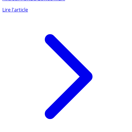
Le fonds euros FONDS EUROS MER est assuré par MER.
Avis sur FONDS EUROS MER.
Lire l'article