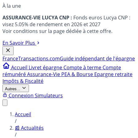
À la une
ASSURANCE-VIE LUCYA CNP :
Fonds euros Lucya CNP :
visez 5.05% de rendement en 2026 et 2027
Voir conditions sur la page dédiée à cette offre.
En Savoir Plus
France
Transactions.com
Guide indépendant de l'épargne
Accueil
Livret épargne
Compte à terme
Compte
rémunéré
Assurance-Vie
PEA & Bourse
Epargne retraite
Impôts & Fiscalité
Autres...
Connexion
Simulateurs
Accueil
/
📰 Actualités
/