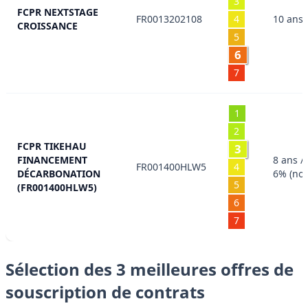
3
FCPR NEXTSTAGE
FR0013202108
4
10 ans 
CROISSANCE
5
6
7
1
2
FCPR TIKEHAU
3
FINANCEMENT
8 ans /
FR001400HLW5
4
DÉCARBONATION
6% (non
5
(FR001400HLW5)
6
7
Sélection des 3 meilleures offres de
souscription de contrats