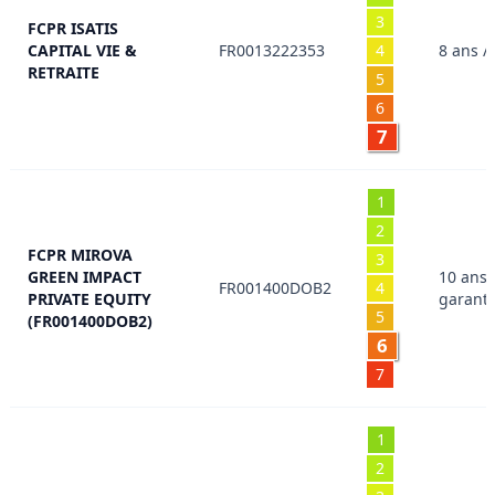
3
FCPR ISATIS
CAPITAL VIE &
FR0013222353
4
8 ans /
RETRAITE
5
6
7
1
2
FCPR MIROVA
3
GREEN IMPACT
10 ans 
FR001400DOB2
4
PRIVATE EQUITY
garanti
5
(FR001400DOB2)
6
7
1
2