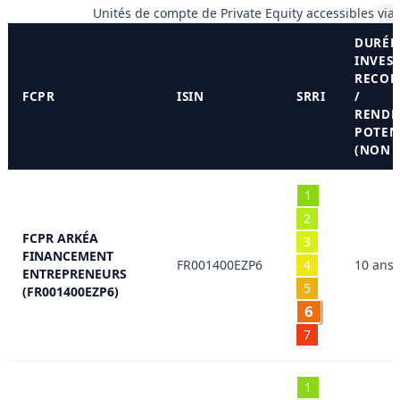
Unités de compte de Private Equity accessibles via
DURÉE
INVES
RECO
FCPR
ISIN
SRRI
/
REND
POTEN
(NON 
1
2
FCPR ARKÉA
3
FINANCEMENT
FR001400EZP6
4
10 ans 
ENTREPRENEURS
5
(FR001400EZP6)
6
7
1