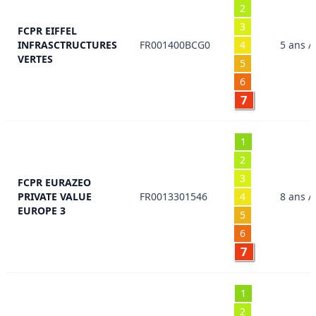
2
3
FCPR EIFFEL
INFRASCTRUCTURES
FR001400BCG0
4
5 ans /
VERTES
5
6
7
1
2
3
FCPR EURAZEO
PRIVATE VALUE
FR0013301546
4
8 ans /
EUROPE 3
5
6
7
1
2