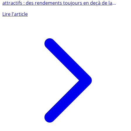
Les fonds euros du contrat Fortuneo Vie ne sont pas
attractifs : des rendements toujours en deçà de la
moyenne du (...)
Lire l'article