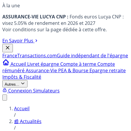
À la une
ASSURANCE-VIE LUCYA CNP :
Fonds euros Lucya CNP :
visez 5.05% de rendement en 2026 et 2027
Voir conditions sur la page dédiée à cette offre.
En Savoir Plus
France
Transactions.com
Guide indépendant de l'épargne
Accueil
Livret épargne
Compte à terme
Compte
rémunéré
Assurance-Vie
PEA & Bourse
Epargne retraite
Impôts & Fiscalité
Autres...
Connexion
Simulateurs
Accueil
/
📰 Actualités
/