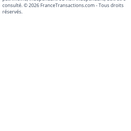
conseillé personnellement, un conseiller en gestion de
patrimoine, indépendant ou non-indépendant, doit être
consulté. © 2026 FranceTransactions.com - Tous droits
réservés.