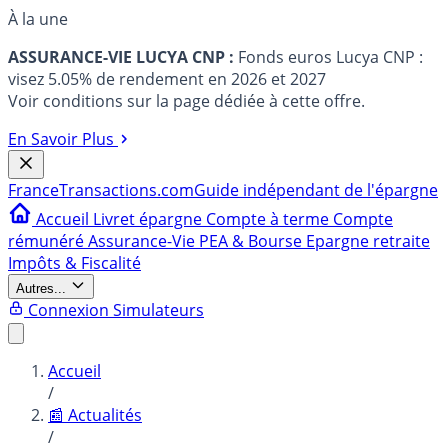
À la une
ASSURANCE-VIE LUCYA CNP :
Fonds euros Lucya CNP :
visez 5.05% de rendement en 2026 et 2027
Voir conditions sur la page dédiée à cette offre.
En Savoir Plus
France
Transactions.com
Guide indépendant de l'épargne
Accueil
Livret épargne
Compte à terme
Compte
rémunéré
Assurance-Vie
PEA & Bourse
Epargne retraite
Impôts & Fiscalité
Autres...
Connexion
Simulateurs
Accueil
/
📰 Actualités
/