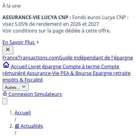
À la une
ASSURANCE-VIE LUCYA CNP :
Fonds euros Lucya CNP :
visez 5.05% de rendement en 2026 et 2027
Voir conditions sur la page dédiée à cette offre.
En Savoir Plus
France
Transactions.com
Guide indépendant de l'épargne
Accueil
Livret épargne
Compte à terme
Compte
rémunéré
Assurance-Vie
PEA & Bourse
Epargne retraite
Impôts & Fiscalité
Autres...
Connexion
Simulateurs
Accueil
/
📰 Actualités
/