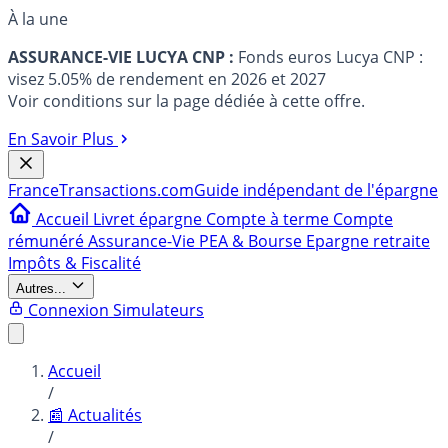
À la une
ASSURANCE-VIE LUCYA CNP :
Fonds euros Lucya CNP :
visez 5.05% de rendement en 2026 et 2027
Voir conditions sur la page dédiée à cette offre.
En Savoir Plus
France
Transactions.com
Guide indépendant de l'épargne
Accueil
Livret épargne
Compte à terme
Compte
rémunéré
Assurance-Vie
PEA & Bourse
Epargne retraite
Impôts & Fiscalité
Autres...
Connexion
Simulateurs
Accueil
/
📰 Actualités
/