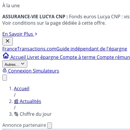
À la une
ASSURANCE-VIE LUCYA CNP :
Fonds euros Lucya CNP : vi
Voir conditions sur la page dédiée à cette offre.
En Savoir Plus
France
Transactions.com
Guide indépendant de l'épargne
Accueil
Livret épargne
Compte à terme
Compte rému
Autres...
Connexion
Simulateurs
Accueil
/
📰 Actualités
/
🔢 Chiffre du jour
Annonce partenaire