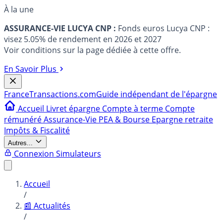
À la une
ASSURANCE-VIE LUCYA CNP :
Fonds euros Lucya CNP :
visez 5.05% de rendement en 2026 et 2027
Voir conditions sur la page dédiée à cette offre.
En Savoir Plus
France
Transactions.com
Guide indépendant de l'épargne
Accueil
Livret épargne
Compte à terme
Compte
rémunéré
Assurance-Vie
PEA & Bourse
Epargne retraite
Impôts & Fiscalité
Autres...
Connexion
Simulateurs
Accueil
/
📰 Actualités
/