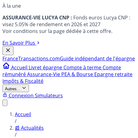
À la une
ASSURANCE-VIE LUCYA CNP :
Fonds euros Lucya CNP :
visez 5.05% de rendement en 2026 et 2027
Voir conditions sur la page dédiée à cette offre.
En Savoir Plus
France
Transactions.com
Guide indépendant de l'épargne
Accueil
Livret épargne
Compte à terme
Compte
rémunéré
Assurance-Vie
PEA & Bourse
Epargne retraite
Impôts & Fiscalité
Autres...
Connexion
Simulateurs
Accueil
/
📰 Actualités
/