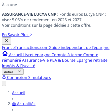
À la une
ASSURANCE-VIE LUCYA CNP :
Fonds euros Lucya CNP :
visez 5.05% de rendement en 2026 et 2027
Voir conditions sur la page dédiée à cette offre.
En Savoir Plus
France
Transactions.com
Guide indépendant de l'épargne
Accueil
Livret épargne
Compte à terme
Compte
rémunéré
Assurance-Vie
PEA & Bourse
Epargne retraite
Impôts & Fiscalité
Autres...
Connexion
Simulateurs
Accueil
/
📰 Actualités
/