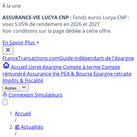
À la une
ASSURANCE-VIE LUCYA CNP :
Fonds euros Lucya CNP :
visez 5.05% de rendement en 2026 et 2027
Voir conditions sur la page dédiée à cette offre.
En Savoir Plus
France
Transactions.com
Guide indépendant de l'épargne
Accueil
Livret épargne
Compte à terme
Compte
rémunéré
Assurance-Vie
PEA & Bourse
Epargne retraite
Impôts & Fiscalité
Autres...
Connexion
Simulateurs
Accueil
/
📰 Actualités
/