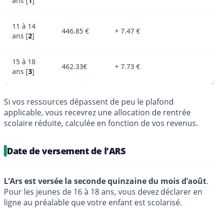
ans
[
1
]
11 à 14
446.85 €
+ 7.47 €
ans
[
2
]
15 à 18
462.33€
+ 7.73 €
ans
[
3
]
Si vos ressources dépassent de peu le plafond
applicable, vous recevrez une allocation de rentrée
scolaire réduite, calculée en fonction de vos revenus.
Date de versement de l’ARS
L’Ars est versée la seconde quinzaine du mois d’août
.
Pour les jeunes de 16 à 18 ans, vous devez déclarer en
ligne au préalable que votre enfant est scolarisé.