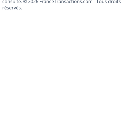
patrimoine, indépendant ou non-indépendant, doit être
consulté. © 2026 FranceTransactions.com - Tous droits
réservés.