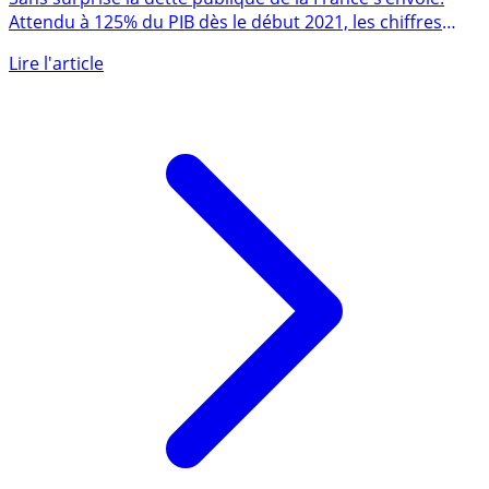
pire arrivera en 2021
Sans surprise la dette publique de la France s’envole.
Attendu à 125% du PIB dès le début 2021, les chiffres
publiés (...)
Lire l'article