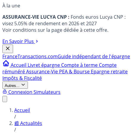
À la une
ASSURANCE-VIE LUCYA CNP :
Fonds euros Lucya CNP :
visez 5.05% de rendement en 2026 et 2027
Voir conditions sur la page dédiée à cette offre.
En Savoir Plus
France
Transactions.com
Guide indépendant de l'épargne
Accueil
Livret épargne
Compte à terme
Compte
rémunéré
Assurance-Vie
PEA & Bourse
Epargne retraite
Impôts & Fiscalité
Autres...
Connexion
Simulateurs
Accueil
/
📰 Actualités
/