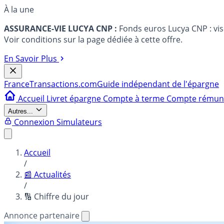
À la une
ASSURANCE-VIE LUCYA CNP :
Fonds euros Lucya CNP : vi
Voir conditions sur la page dédiée à cette offre.
En Savoir Plus
France
Transactions.com
Guide indépendant de l'épargne
Accueil
Livret épargne
Compte à terme
Compte rému
Autres...
Connexion
Simulateurs
Accueil
/
📰 Actualités
/
🔢 Chiffre du jour
Annonce partenaire