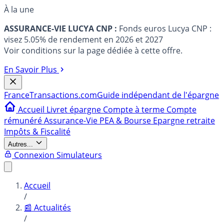
À la une
ASSURANCE-VIE LUCYA CNP :
Fonds euros Lucya CNP :
visez 5.05% de rendement en 2026 et 2027
Voir conditions sur la page dédiée à cette offre.
En Savoir Plus
France
Transactions.com
Guide indépendant de l'épargne
Accueil
Livret épargne
Compte à terme
Compte
rémunéré
Assurance-Vie
PEA & Bourse
Epargne retraite
Impôts & Fiscalité
Autres...
Connexion
Simulateurs
Accueil
/
📰 Actualités
/