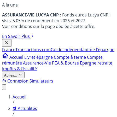
À la une
ASSURANCE-VIE LUCYA CNP :
Fonds euros Lucya CNP :
visez 5.05% de rendement en 2026 et 2027
Voir conditions sur la page dédiée à cette offre.
En Savoir Plus
France
Transactions.com
Guide indépendant de l'épargne
Accueil
Livret épargne
Compte à terme
Compte
rémunéré
Assurance-Vie
PEA & Bourse
Epargne retraite
Impôts & Fiscalité
Autres...
Connexion
Simulateurs
Accueil
/
📰 Actualités
/