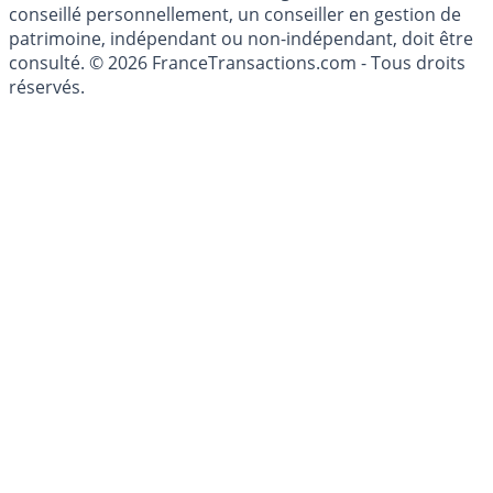
du Code Monétaire et Financier. L'activité de conseil en
investissements financiers est réglementée. Afin d'être
conseillé personnellement, un conseiller en gestion de
patrimoine, indépendant ou non-indépendant, doit être
consulté. © 2026 FranceTransactions.com - Tous droits
réservés.