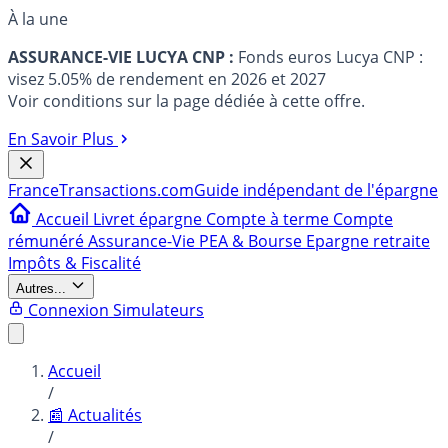
À la une
ASSURANCE-VIE LUCYA CNP :
Fonds euros Lucya CNP :
visez 5.05% de rendement en 2026 et 2027
Voir conditions sur la page dédiée à cette offre.
En Savoir Plus
France
Transactions.com
Guide indépendant de l'épargne
Accueil
Livret épargne
Compte à terme
Compte
rémunéré
Assurance-Vie
PEA & Bourse
Epargne retraite
Impôts & Fiscalité
Autres...
Connexion
Simulateurs
Accueil
/
📰 Actualités
/