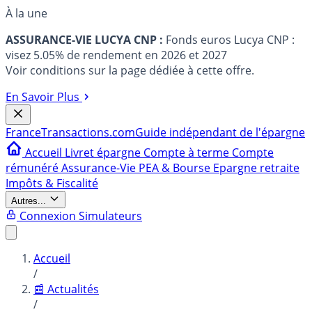
À la une
ASSURANCE-VIE LUCYA CNP :
Fonds euros Lucya CNP :
visez 5.05% de rendement en 2026 et 2027
Voir conditions sur la page dédiée à cette offre.
En Savoir Plus
France
Transactions.com
Guide indépendant de l'épargne
Accueil
Livret épargne
Compte à terme
Compte
rémunéré
Assurance-Vie
PEA & Bourse
Epargne retraite
Impôts & Fiscalité
Autres...
Connexion
Simulateurs
Accueil
/
📰 Actualités
/