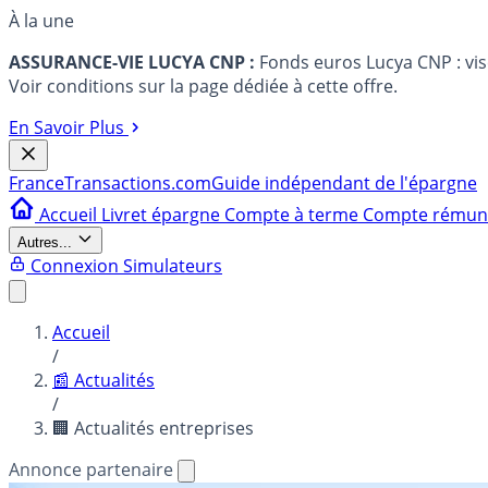
À la une
ASSURANCE-VIE LUCYA CNP :
Fonds euros Lucya CNP : vi
Voir conditions sur la page dédiée à cette offre.
En Savoir Plus
France
Transactions.com
Guide indépendant de l'épargne
Accueil
Livret épargne
Compte à terme
Compte rému
Autres...
Connexion
Simulateurs
Accueil
/
📰 Actualités
/
🏢 Actualités entreprises
Annonce partenaire