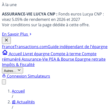
À la une
ASSURANCE-VIE LUCYA CNP :
Fonds euros Lucya CNP :
visez 5.05% de rendement en 2026 et 2027
Voir conditions sur la page dédiée à cette offre.
En Savoir Plus
France
Transactions.com
Guide indépendant de l'épargne
Accueil
Livret épargne
Compte à terme
Compte
rémunéré
Assurance-Vie
PEA & Bourse
Epargne retraite
Impôts & Fiscalité
Autres...
Connexion
Simulateurs
Accueil
/
📰 Actualités
/