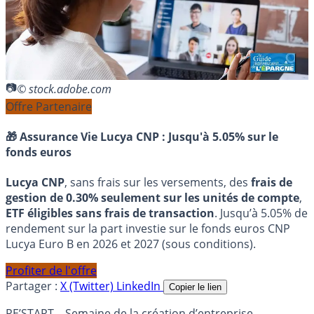
© stock.adobe.com
Offre Partenaire
🎁 Assurance Vie Lucya CNP :
Jusqu'à 5.05% sur le
fonds euros
Lucya CNP
, sans frais sur les versements, des
frais de
gestion de 0.30% seulement sur les unités de compte
,
ETF éligibles sans frais de transaction
. Jusqu’à 5.05% de
rendement sur la part investie sur le fonds euros CNP
Lucya Euro B en 2026 et 2027 (sous conditions).
Profiter de l'offre
Partager :
X (Twitter)
LinkedIn
Copier le lien
RE’START – Semaine de la création d’entreprise.