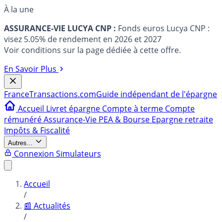
À la une
ASSURANCE-VIE LUCYA CNP :
Fonds euros Lucya CNP :
visez 5.05% de rendement en 2026 et 2027
Voir conditions sur la page dédiée à cette offre.
En Savoir Plus
France
Transactions.com
Guide indépendant de l'épargne
Accueil
Livret épargne
Compte à terme
Compte
rémunéré
Assurance-Vie
PEA & Bourse
Epargne retraite
Impôts & Fiscalité
Autres...
Connexion
Simulateurs
Accueil
/
📰 Actualités
/