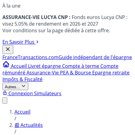
À la une
ASSURANCE-VIE LUCYA CNP :
Fonds euros Lucya CNP :
visez 5.05% de rendement en 2026 et 2027
Voir conditions sur la page dédiée à cette offre.
En Savoir Plus
France
Transactions.com
Guide indépendant de l'épargne
Accueil
Livret épargne
Compte à terme
Compte
rémunéré
Assurance-Vie
PEA & Bourse
Epargne retraite
Impôts & Fiscalité
Autres...
Connexion
Simulateurs
Accueil
/
📰 Actualités
/