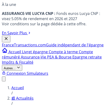
À la une
ASSURANCE-VIE LUCYA CNP :
Fonds euros Lucya CNP :
visez 5.05% de rendement en 2026 et 2027
Voir conditions sur la page dédiée à cette offre.
En Savoir Plus
France
Transactions.com
Guide indépendant de l'épargne
Accueil
Livret épargne
Compte à terme
Compte
rémunéré
Assurance-Vie
PEA & Bourse
Epargne retraite
Impôts & Fiscalité
Autres...
Connexion
Simulateurs
Accueil
/
📰 Actualités
/