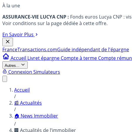
À la une
ASSURANCE-VIE LUCYA CNP :
Fonds euros Lucya CNP : vi
Voir conditions sur la page dédiée à cette offre.
En Savoir Plus
France
Transactions.com
Guide indépendant de l'épargne
Accueil
Livret épargne
Compte à terme
Compte rému
Autres...
Connexion
Simulateurs
Accueil
/
📰 Actualités
/
🏠 News Immobilier
/
🏢 Actualités de l’immobilier