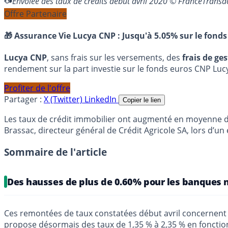
Envolée des taux de crédits début avril 2020 © FranceTrans
Offre Partenaire
🎁 Assurance Vie Lucya CNP :
Jusqu'à 5.05% sur le fonds
Lucya CNP
, sans frais sur les versements, des
frais de ge
rendement sur la part investie sur le fonds euros CNP Luc
Profiter de l'offre
Partager :
X (Twitter)
LinkedIn
Copier le lien
Les taux de crédit immobilier ont augmenté en moyenne d
Brassac, directeur général de Crédit Agricole SA, lors d’un
Sommaire de l'article
Des hausses de plus de 0.60% pour les banques 
Ces remontées de taux constatées début avril concernent
propose désormais des taux de 1,35 % à 2,35 % en fonction