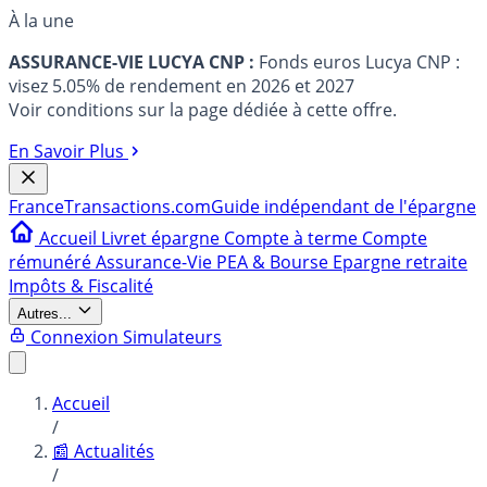
À la une
ASSURANCE-VIE LUCYA CNP :
Fonds euros Lucya CNP :
visez 5.05% de rendement en 2026 et 2027
Voir conditions sur la page dédiée à cette offre.
En Savoir Plus
France
Transactions.com
Guide indépendant de l'épargne
Accueil
Livret épargne
Compte à terme
Compte
rémunéré
Assurance-Vie
PEA & Bourse
Epargne retraite
Impôts & Fiscalité
Autres...
Connexion
Simulateurs
Accueil
/
📰 Actualités
/