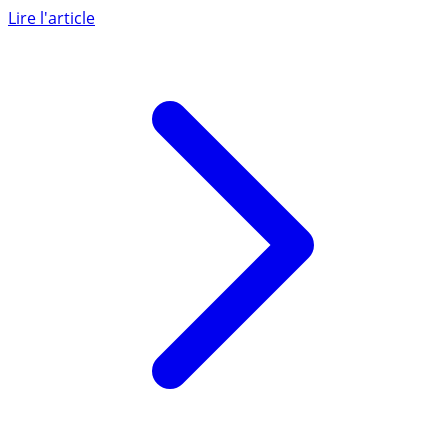
l’immobilier. Si le taux moyen des crédits reste très bas,
les taux (...)
Lire l'article