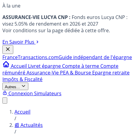
À la une
ASSURANCE-VIE LUCYA CNP :
Fonds euros Lucya CNP :
visez 5.05% de rendement en 2026 et 2027
Voir conditions sur la page dédiée à cette offre.
En Savoir Plus
France
Transactions.com
Guide indépendant de l'épargne
Accueil
Livret épargne
Compte à terme
Compte
rémunéré
Assurance-Vie
PEA & Bourse
Epargne retraite
Impôts & Fiscalité
Autres...
Connexion
Simulateurs
Accueil
/
📰 Actualités
/