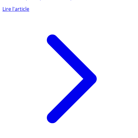
Le nouveau dispositif Jeanbrun s’accompagne de
mesures qui ne permettront pas d’inciter les
investisseurs à se lancer (...)
Lire l'article