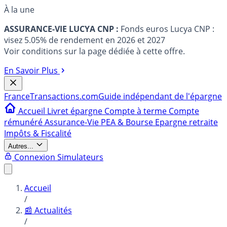
À la une
ASSURANCE-VIE LUCYA CNP :
Fonds euros Lucya CNP :
visez 5.05% de rendement en 2026 et 2027
Voir conditions sur la page dédiée à cette offre.
En Savoir Plus
France
Transactions.com
Guide indépendant de l'épargne
Accueil
Livret épargne
Compte à terme
Compte
rémunéré
Assurance-Vie
PEA & Bourse
Epargne retraite
Impôts & Fiscalité
Autres...
Connexion
Simulateurs
Accueil
/
📰 Actualités
/