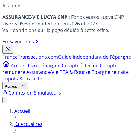
À la une
ASSURANCE-VIE LUCYA CNP :
Fonds euros Lucya CNP :
visez 5.05% de rendement en 2026 et 2027
Voir conditions sur la page dédiée à cette offre.
En Savoir Plus
France
Transactions.com
Guide indépendant de l'épargne
Accueil
Livret épargne
Compte à terme
Compte
rémunéré
Assurance-Vie
PEA & Bourse
Epargne retraite
Impôts & Fiscalité
Autres...
Connexion
Simulateurs
Accueil
/
📰 Actualités
/