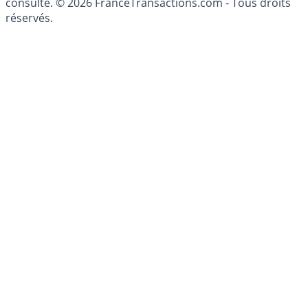
conseillé personnellement, un conseiller en gestion de
patrimoine, indépendant ou non-indépendant, doit être
consulté. © 2026 FranceTransactions.com - Tous droits
réservés.