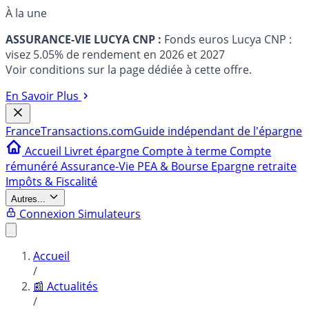
À la une
ASSURANCE-VIE LUCYA CNP :
Fonds euros Lucya CNP :
visez 5.05% de rendement en 2026 et 2027
Voir conditions sur la page dédiée à cette offre.
En Savoir Plus
France
Transactions.com
Guide indépendant de l'épargne
Accueil
Livret épargne
Compte à terme
Compte
rémunéré
Assurance-Vie
PEA & Bourse
Epargne retraite
Impôts & Fiscalité
Autres...
Connexion
Simulateurs
Accueil
/
📰 Actualités
/