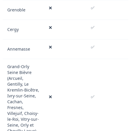
❌
✅
Grenoble
❌
✅
Cergy
❌
✅
Annemasse
Grand-Orly
Seine Bièvre
(Arcueil,
Gentilly, Le
Kremlin-Bicêtre,
Ivry-sur-Seine,
❌
✅
Cachan,
Fresnes,
Villejuif, Choisy-
le-Roi, Vitry-sur-
Seine, Orly et
Chevilly-Larue)