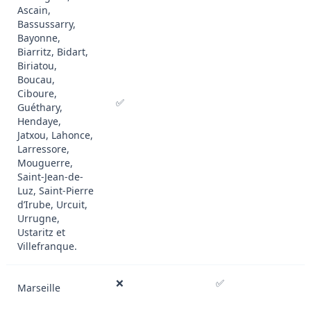
Ascain,
Bassussarry,
Bayonne,
Biarritz, Bidart,
Biriatou,
Boucau,
Ciboure,
✅
Guéthary,
Hendaye,
Jatxou, Lahonce,
Larressore,
Mouguerre,
Saint-Jean-de-
Luz, Saint-Pierre
d’Irube, Urcuit,
Urrugne,
Ustaritz et
Villefranque.
❌
✅
Marseille