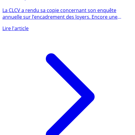
Encadrement des loyers sur Paris et en banlieue :
mention peut mieux faire selon la CLCV
La CLCV a rendu sa copie concernant son enquête
annuelle sur l’encadrement des loyers. Encore une
mention peut mieux (...)
Lire l'article