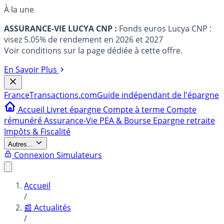
À la une
ASSURANCE-VIE LUCYA CNP :
Fonds euros Lucya CNP :
visez 5.05% de rendement en 2026 et 2027
Voir conditions sur la page dédiée à cette offre.
En Savoir Plus
France
Transactions.com
Guide indépendant de l'épargne
Accueil
Livret épargne
Compte à terme
Compte
rémunéré
Assurance-Vie
PEA & Bourse
Epargne retraite
Impôts & Fiscalité
Autres...
Connexion
Simulateurs
Accueil
/
📰 Actualités
/