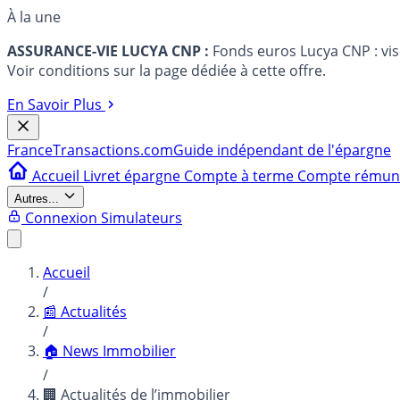
À la une
ASSURANCE-VIE LUCYA CNP :
Fonds euros Lucya CNP : vi
Voir conditions sur la page dédiée à cette offre.
En Savoir Plus
France
Transactions.com
Guide indépendant de l'épargne
Accueil
Livret épargne
Compte à terme
Compte rému
Autres...
Connexion
Simulateurs
Accueil
/
📰 Actualités
/
🏠 News Immobilier
/
🏢 Actualités de l’immobilier