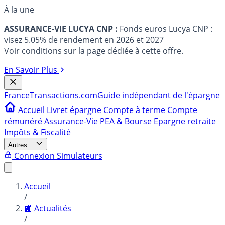
À la une
ASSURANCE-VIE LUCYA CNP :
Fonds euros Lucya CNP :
visez 5.05% de rendement en 2026 et 2027
Voir conditions sur la page dédiée à cette offre.
En Savoir Plus
France
Transactions.com
Guide indépendant de l'épargne
Accueil
Livret épargne
Compte à terme
Compte
rémunéré
Assurance-Vie
PEA & Bourse
Epargne retraite
Impôts & Fiscalité
Autres...
Connexion
Simulateurs
Accueil
/
📰 Actualités
/