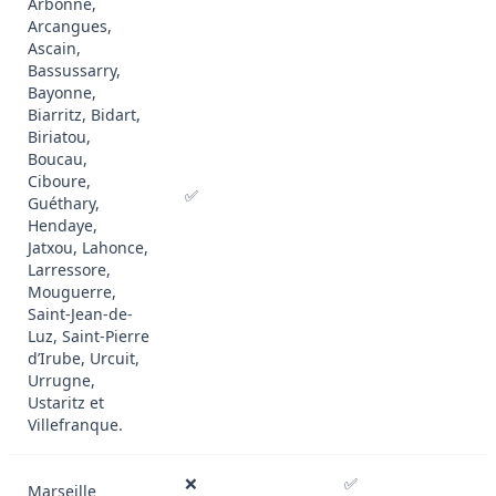
Arbonne,
Arcangues,
Ascain,
Bassussarry,
Bayonne,
Biarritz, Bidart,
Biriatou,
Boucau,
Ciboure,
✅
Guéthary,
Hendaye,
Jatxou, Lahonce,
Larressore,
Mouguerre,
Saint-Jean-de-
Luz, Saint-Pierre
d’Irube, Urcuit,
Urrugne,
Ustaritz et
Villefranque.
❌
✅
Marseille