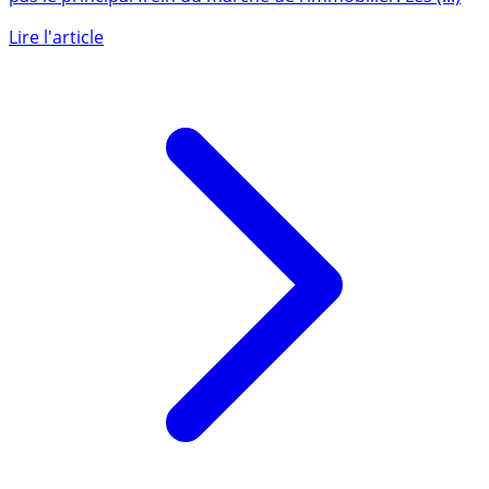
Le seuil de l’usure et le coût des crédits immobiliers n’est
pas le principal frein du marché de l’immobilier. Les (...)
Lire l'article