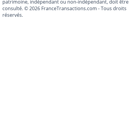
investissements financiers est réglementée. Afin d'être
conseillé personnellement, un conseiller en gestion de
patrimoine, indépendant ou non-indépendant, doit être
consulté. © 2026 FranceTransactions.com - Tous droits
réservés.