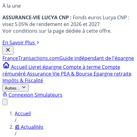
À la une
ASSURANCE-VIE LUCYA CNP :
Fonds euros Lucya CNP :
visez 5.05% de rendement en 2026 et 2027
Voir conditions sur la page dédiée à cette offre.
En Savoir Plus
France
Transactions.com
Guide indépendant de l'épargne
Accueil
Livret épargne
Compte à terme
Compte
rémunéré
Assurance-Vie
PEA & Bourse
Epargne retraite
Impôts & Fiscalité
Autres...
Connexion
Simulateurs
Accueil
/
📰 Actualités
/