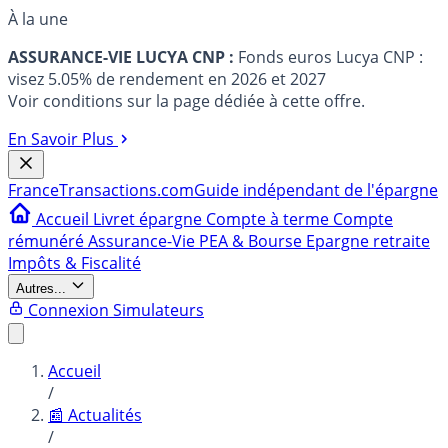
À la une
ASSURANCE-VIE LUCYA CNP :
Fonds euros Lucya CNP :
visez 5.05% de rendement en 2026 et 2027
Voir conditions sur la page dédiée à cette offre.
En Savoir Plus
France
Transactions.com
Guide indépendant de l'épargne
Accueil
Livret épargne
Compte à terme
Compte
rémunéré
Assurance-Vie
PEA & Bourse
Epargne retraite
Impôts & Fiscalité
Autres...
Connexion
Simulateurs
Accueil
/
📰 Actualités
/