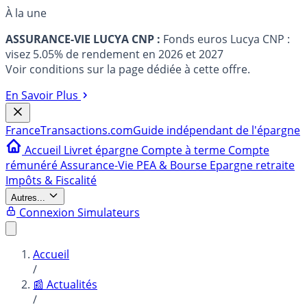
À la une
ASSURANCE-VIE LUCYA CNP :
Fonds euros Lucya CNP :
visez 5.05% de rendement en 2026 et 2027
Voir conditions sur la page dédiée à cette offre.
En Savoir Plus
France
Transactions.com
Guide indépendant de l'épargne
Accueil
Livret épargne
Compte à terme
Compte
rémunéré
Assurance-Vie
PEA & Bourse
Epargne retraite
Impôts & Fiscalité
Autres...
Connexion
Simulateurs
Accueil
/
📰 Actualités
/