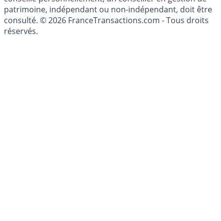
investissements financiers est réglementée. Afin d'être
conseillé personnellement, un conseiller en gestion de
patrimoine, indépendant ou non-indépendant, doit être
consulté. © 2026 FranceTransactions.com - Tous droits
réservés.