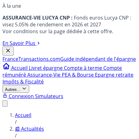
À la une
ASSURANCE-VIE LUCYA CNP :
Fonds euros Lucya CNP :
visez 5.05% de rendement en 2026 et 2027
Voir conditions sur la page dédiée à cette offre.
En Savoir Plus
France
Transactions.com
Guide indépendant de l'épargne
Accueil
Livret épargne
Compte à terme
Compte
rémunéré
Assurance-Vie
PEA & Bourse
Epargne retraite
Impôts & Fiscalité
Autres...
Connexion
Simulateurs
Accueil
/
📰 Actualités
/