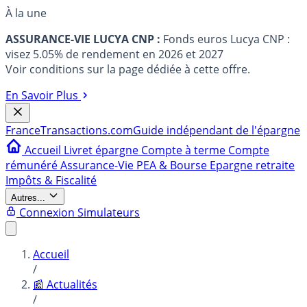
À la une
ASSURANCE-VIE LUCYA CNP :
Fonds euros Lucya CNP :
visez 5.05% de rendement en 2026 et 2027
Voir conditions sur la page dédiée à cette offre.
En Savoir Plus
France
Transactions.com
Guide indépendant de l'épargne
Accueil
Livret épargne
Compte à terme
Compte
rémunéré
Assurance-Vie
PEA & Bourse
Epargne retraite
Impôts & Fiscalité
Autres...
Connexion
Simulateurs
Accueil
/
📰 Actualités
/