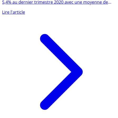
Les prix de l’immobilier ancien à Paris ont grimpé de
5,4% au dernier trimestre 2020 avec une moyenne de
10.770 € le (...)
Lire l'article