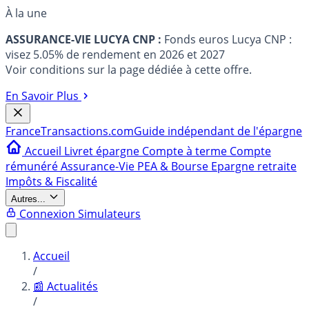
À la une
ASSURANCE-VIE LUCYA CNP :
Fonds euros Lucya CNP :
visez 5.05% de rendement en 2026 et 2027
Voir conditions sur la page dédiée à cette offre.
En Savoir Plus
France
Transactions.com
Guide indépendant de l'épargne
Accueil
Livret épargne
Compte à terme
Compte
rémunéré
Assurance-Vie
PEA & Bourse
Epargne retraite
Impôts & Fiscalité
Autres...
Connexion
Simulateurs
Accueil
/
📰 Actualités
/