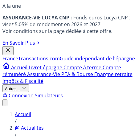
À la une
ASSURANCE-VIE LUCYA CNP :
Fonds euros Lucya CNP :
visez 5.05% de rendement en 2026 et 2027
Voir conditions sur la page dédiée à cette offre.
En Savoir Plus
France
Transactions.com
Guide indépendant de l'épargne
Accueil
Livret épargne
Compte à terme
Compte
rémunéré
Assurance-Vie
PEA & Bourse
Epargne retraite
Impôts & Fiscalité
Autres...
Connexion
Simulateurs
Accueil
/
📰 Actualités
/