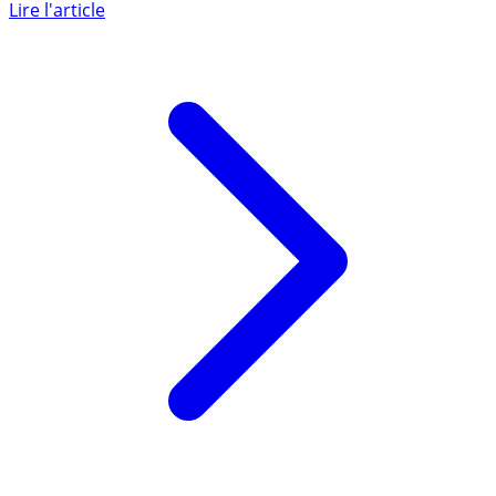
fin d’année dernière s’accélère. Les hausses les plus
élevées (...)
Lire l'article