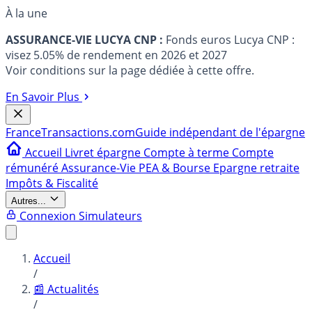
À la une
ASSURANCE-VIE LUCYA CNP :
Fonds euros Lucya CNP :
visez 5.05% de rendement en 2026 et 2027
Voir conditions sur la page dédiée à cette offre.
En Savoir Plus
France
Transactions.com
Guide indépendant de l'épargne
Accueil
Livret épargne
Compte à terme
Compte
rémunéré
Assurance-Vie
PEA & Bourse
Epargne retraite
Impôts & Fiscalité
Autres...
Connexion
Simulateurs
Accueil
/
📰 Actualités
/