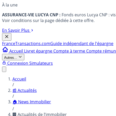
À la une
ASSURANCE-VIE LUCYA CNP :
Fonds euros Lucya CNP : vi
Voir conditions sur la page dédiée à cette offre.
En Savoir Plus
France
Transactions.com
Guide indépendant de l'épargne
Accueil
Livret épargne
Compte à terme
Compte rému
Autres...
Connexion
Simulateurs
Accueil
/
📰 Actualités
/
🏠 News Immobilier
/
🏢 Actualités de l’immobilier