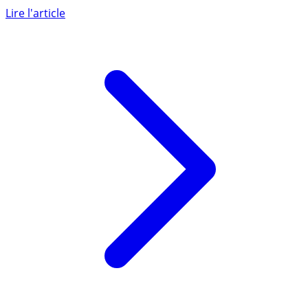
5.14% brut (TD). Investir via l'assurance-vie et cumulez
les (...)
Lire l'article