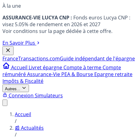
À la une
ASSURANCE-VIE LUCYA CNP :
Fonds euros Lucya CNP :
visez 5.05% de rendement en 2026 et 2027
Voir conditions sur la page dédiée à cette offre.
En Savoir Plus
France
Transactions.com
Guide indépendant de l'épargne
Accueil
Livret épargne
Compte à terme
Compte
rémunéré
Assurance-Vie
PEA & Bourse
Epargne retraite
Impôts & Fiscalité
Autres...
Connexion
Simulateurs
Accueil
/
📰 Actualités
/