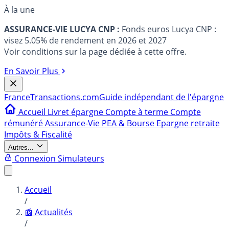
À la une
ASSURANCE-VIE LUCYA CNP :
Fonds euros Lucya CNP :
visez 5.05% de rendement en 2026 et 2027
Voir conditions sur la page dédiée à cette offre.
En Savoir Plus
France
Transactions.com
Guide indépendant de l'épargne
Accueil
Livret épargne
Compte à terme
Compte
rémunéré
Assurance-Vie
PEA & Bourse
Epargne retraite
Impôts & Fiscalité
Autres...
Connexion
Simulateurs
Accueil
/
📰 Actualités
/