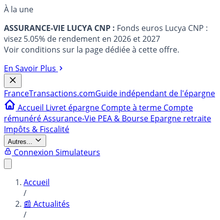
À la une
ASSURANCE-VIE LUCYA CNP :
Fonds euros Lucya CNP :
visez 5.05% de rendement en 2026 et 2027
Voir conditions sur la page dédiée à cette offre.
En Savoir Plus
France
Transactions.com
Guide indépendant de l'épargne
Accueil
Livret épargne
Compte à terme
Compte
rémunéré
Assurance-Vie
PEA & Bourse
Epargne retraite
Impôts & Fiscalité
Autres...
Connexion
Simulateurs
Accueil
/
📰 Actualités
/