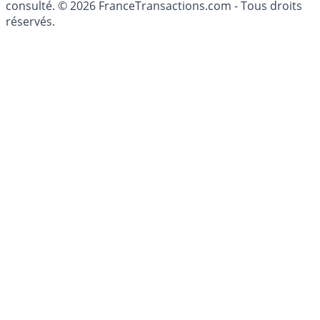
patrimoine, indépendant ou non-indépendant, doit être
consulté. © 2026 FranceTransactions.com - Tous droits
réservés.