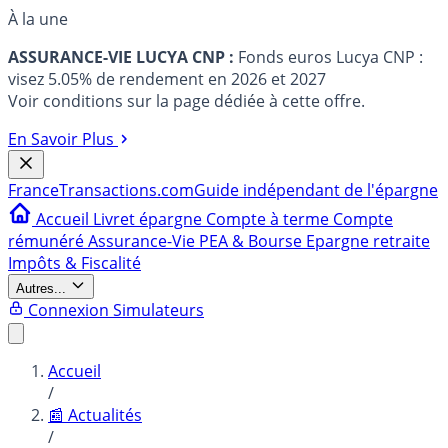
À la une
ASSURANCE-VIE LUCYA CNP :
Fonds euros Lucya CNP :
visez 5.05% de rendement en 2026 et 2027
Voir conditions sur la page dédiée à cette offre.
En Savoir Plus
France
Transactions.com
Guide indépendant de l'épargne
Accueil
Livret épargne
Compte à terme
Compte
rémunéré
Assurance-Vie
PEA & Bourse
Epargne retraite
Impôts & Fiscalité
Autres...
Connexion
Simulateurs
Accueil
/
📰 Actualités
/